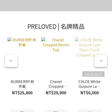
PRELOVED | 名牌精品
SOLD OUT
BURBERRY 粉
Chanel
CHLOE White
外套
Cropped
Guipure Lace
Denim Top
Open-Front
NT$25,800
NT$29,900
NT$6,000
Cropped
Jacket