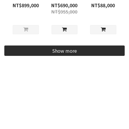
Matte
Magenta
Orange
NT$899,000
NT$690,000
NT$88,000
Crocodile
Crocodile
NT$955,000
GHW
Show more