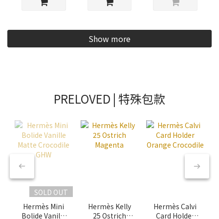
Show more
PRELOVED | 特殊包款
SOLD OUT
Hermès Mini
Hermès Kelly
Hermès Calvi
Bolide Vanille
25 Ostrich
Card Holder