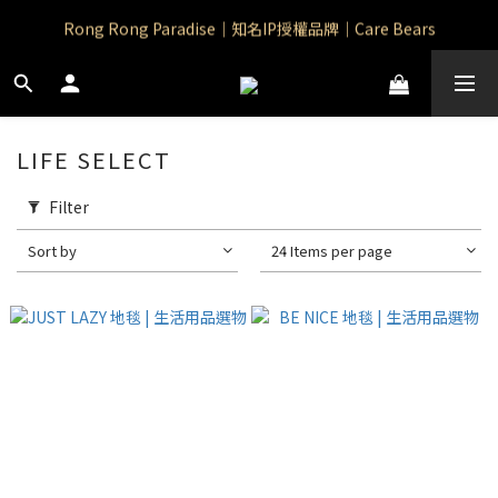
Rong Rong Paradise｜知名IP授權品牌｜Care Bears
Rong Rong Paradise｜知名IP授權品牌｜Care Bears
Rong Rong Selection 國 際 精 品｜生 活 選 物
 Rong Rong Selection服 飾 | 自 訂 品 牌 服 飾
LIFE SELECT
Rong Rong Paradise｜知名IP授權品牌｜Care Bears
Filter
Sort by
24 Items per page