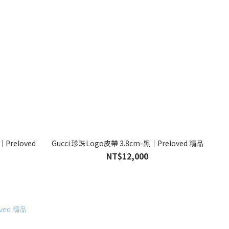
｜Preloved
Gucci 珍珠Logo皮帶 3.8cm-黑｜Preloved 精品
NT$12,000