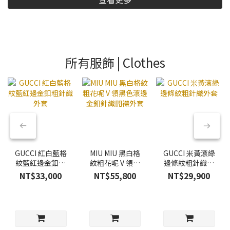
所有服飾 | Clothes
GUCCI 紅白藍格
MIU MIU 黑白格
GUCCI 米黃滾綠
紋藍紅邊金釦粗
紋粗花呢 V 領黑
邊條紋粗針織外
針織外套
色滾邊金釦針織
套
NT$33,000
NT$55,800
NT$29,900
開襟外套