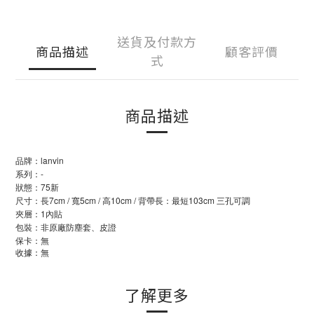
送貨及付款方
商品描述
顧客評價
式
商品描述
品牌：lanvin
系列：-
狀態：75新
尺寸：長7cm / 寬5cm / 高10cm / 背帶長：最短103cm 三孔可調
夾層：1內貼
包裝：非原廠防塵套、皮證
保卡：無
收據：無
了解更多