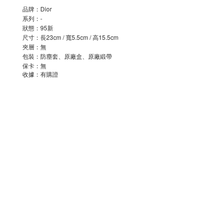
品牌：Dior
系列：-
狀態：95新
尺寸：長23cm / 寬5.5cm / 高15.5cm
夾層：無
包裝：防塵套、原廠盒、原廠緞帶
保卡：無
收據：有購證