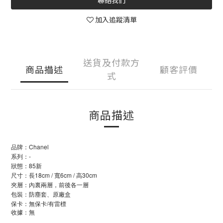
聯絡我們
加入追蹤清單
送貨及付款方
商品描述
顧客評價
式
商品描述
品牌：Chanel
系列：-
狀態：85新
尺寸：長18cm / 寬6cm / 高30cm
夾層：內裏兩層，前後各一層
包裝：防塵套、原廠盒
保卡：無保卡/有雷標
收據：無