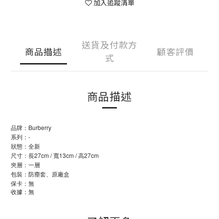
加入追蹤清單
送貨及付款方
商品描述
顧客評價
式
商品描述
品牌：Burberry
系列：-
狀態：全新
尺寸：長27cm / 寬13cm / 高27cm
夾層：一層
包裝：防塵套、原廠盒
保卡：無
收據：無