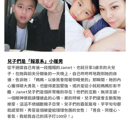
兒子們是「報恩系」小暖男
從不避諱自己有過一段婚姻的Janet，也就分享3歲半的大兒
子，在她與前夫分開後的一天晚上，自己咚咚咚地跑到她的床
邊，告訴她：「媽媽，以後我會陪著你睡覺的」那瞬間，她的內
心獲得碩大勇氣，也變得更加堅強。或許是從小就和媽媽形影不
離，Janet兒子們是個非常暖的存在！他們的互動，無須言語，
一個眼神便能讀懂彼此的心情，累的時候，兒子們還會主動幫她
按摩，滔滔不絕細數親子日常、兒子們的霸氣寵母，字字句句都
能感受到，秀容是個被愛給環環包圍的女性：「善良、同理心、
客氣，我給我自己的孩子打100分！」