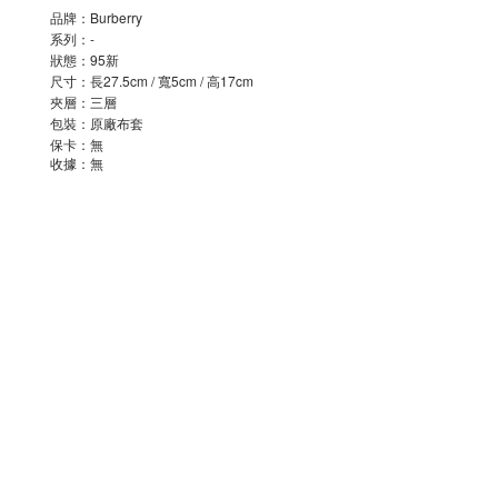
品牌：Burberry
系列：-
狀態：95新
尺寸：長27.5cm / 寬5cm / 高17cm
夾層：三層
包裝：原廠布套
保卡：無
收據：無