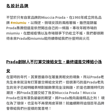
名設計品牌
不甘於只有自家品牌的Miuccia Prada，在1993年成立同名品
牌
#miumiu
，以叛逆、微壞女孩的風格著稱，雖然是隸屬
Prada集團但還是依然闖出自己的一條路。專攻年輕市場的
miumiu，在歷經疫情以及市場競爭下仍屹立不搖，我們都很期
待未來Prada和miumiu能持續帶給我們什麼時尚火花
Prada創辦人不打算交接給女生，最終還是交棒給小孫
女
在當時的年代，其實普遍存在著重男輕女的現象，所以Prada老
先生本來就沒有打算要交棒給女兒們，但很湊巧的是
Prada老先
生的兒子已經明確表明對服飾業完全沒興趣，於是也跟隨時代的
潮流，將Prada王國交給了孫女Miuccia Prada！Miuccia
Prada也沒有辜負爺爺的期望，將Prada推向高級精品之列！ 現
在為了環保，也宣布不再使用皮草類！就繼續期待這個百年品牌
會帶給我們什麼樣的驚喜吧！