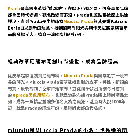
Prada
是高級皮革製作起家的，在歐洲小有名氣。很多高級品牌
都會因時代變遷、觀念改變而落沒，Prada也差點要被歷史洪流
埋沒，直到Prada先生的孫女
Miuccia Prada
與其夫婿Patrizio
Bertelli以創新的理念、獨到的時尚眼光與創作天賦將家族百年
品牌發揚光大，擠身一流國際精品行列。
經典改革尼龍布開創時尚盛世，成為品牌經典
從皮革起家過渡到尼龍布料，
Miuccia Prada
與團隊走了一段不
長的時光。Miuccia Prada希望能找到別於皮革、特殊、新穎的
材質，最後找到了空軍降落傘布！並從而研發出所謂今日看到
的
#prada黑色尼龍布
，也就是這款布讓Prada躍上時尚精品之
列，成為一線精品並讓多位名人為之瘋狂，甚至有人說2000年
初，就是Prada的輝煌年份，是時尚女郎的代名詞。
miumiu是Miuccia Prada的小名，也是她的同