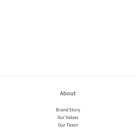
About
Brand Story
Our Values
Our Team