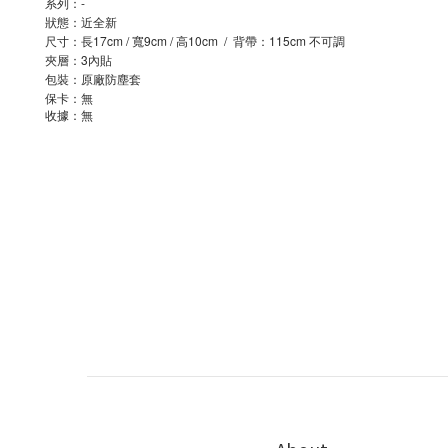
系列：-
狀態：近全新
尺寸：長17cm / 寬9cm / 高10cm / 背帶：115cm 不可調
夾層：3內貼
包裝：原廠防塵套
保卡：無
收據：無