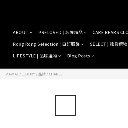
ABOUT
PRELOVED | 名牌精品
CARE BEARS CL
Rong Rong Selection | 自訂服飾
SELECT | 韓貨選
LIFESTYLE | 品味選物
Blog Posts
View All
/
LUXURY
/
品牌
/
CHANEL