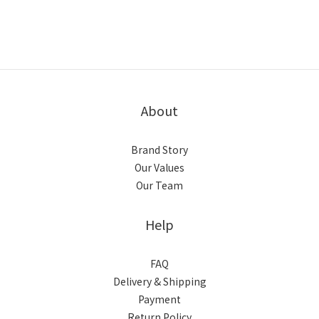
About
Brand Story
Our Values
Our Team
Help
FAQ
Delivery & Shipping
Payment
Return Policy