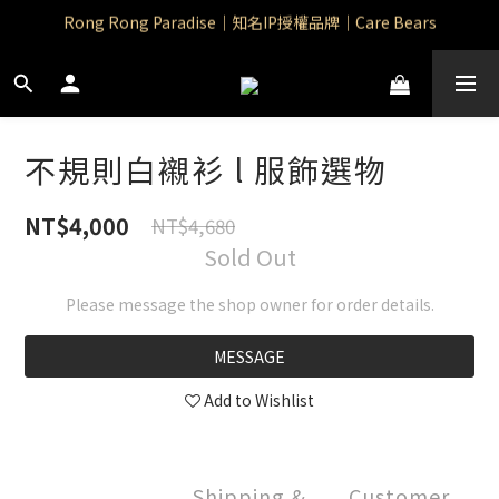
Rong Rong Paradise｜知名IP授權品牌｜Care Bears
Rong Rong Paradise｜知名IP授權品牌｜Care Bears
Rong Rong Selection 國 際 精 品｜生 活 選 物
 Rong Rong Selection服 飾 | 自 訂 品 牌 服 飾
不規則白襯衫 l 服飾選物
Rong Rong Paradise｜知名IP授權品牌｜Care Bears
NT$4,000
NT$4,680
Sold Out
Please message the shop owner for order details.
MESSAGE
Add to Wishlist
Shipping &
Customer