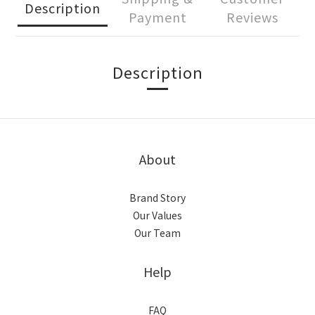
Description
Payment
Reviews
Description
About
Brand Story
Our Values
Our Team
Help
FAQ